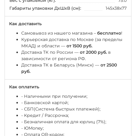
Вес с упаковкой (кг):
75.0
Габариты упаковки ДхШхВ (см):
145x38x77
Как доставить
Самовывоз из нашего магазина –
бесплатно
!
Курьерская доставка по Москве (за пределы
МКАД) и области —
от 1500 руб.
Доставка ТК по России —
от 2000 руб.
в
зависимости от региона РФ.
Доставка ТК в Беларусь (Минск) —
от 2500
руб.
Как оплатить
- Наличными при получении;
- Банковской картой;
- СБП(Система быстрых платежей);
- Кредит / Рассрочка;
- Безналичная оплата для юрлиц (7%);
-
ЮМоney;
- Оплата QR-кодом;