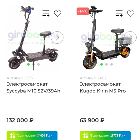
-14%
Артикул:
2533
Артикул:
2482
Электросамокат
Электросамокат
Syccyba M10 52V/39Ah
Kugoo Kirin M5 Pro
132 000 ₽
63 900 ₽
Плати частями
34650 ₽
x 4
Плати частями
16773 ₽
x 4