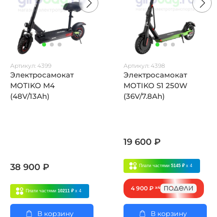
Артикул:
4399
Артикул:
4398
Электросамокат
Электросамокат
MOTIKO M4
MOTIKO S1 250W
(48V/13Ah)
(36V/7.8Ah)
19 600 ₽
38 900 ₽
Плати частями
5145 ₽
x 4
4 900 ₽
x4
Плати частями
10211 ₽
x 4
В корзину
В корзину