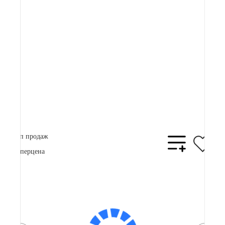
73 000 ₽
Плати частями
19162 ₽
x 4
В корзину
Купить в 1 клик
Топ продаж
Суперцена