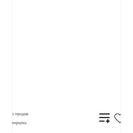
Артикул:
73 000 ₽
Плати частями
19162 ₽
x 4
В корзину
Купить в 1 клик
Топ продаж
Суперцена