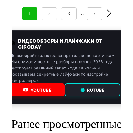
…
1
2
3
7
ВИДЕООБЗОРЫ И ЛАЙФХАКИ ОТ
🎬
GIROBAY
Не выбирайте электранспорт только по картинкам!
Мы снимаем честные разборы новинок 2026 года,
тестируем реальный запас хода «в ноль» и
показываем секретные лайфхаки по настройке
контроллеров.
YOUTUBE
🔵
RUTUBE
Ранее просмотренные