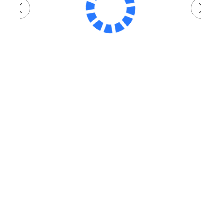
Артикул:
73 000 ₽
Плати частями
19162 ₽
x 4