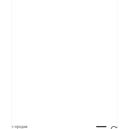
Артикул:
73 000 ₽
Плати частями
19162 ₽
x 4
В корзину
Купить в 1 клик
Топ продаж