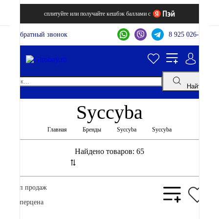
сплитуйте или получайте кешбэк баллами с
Обратный звонок
8 925 026-44-22
Найти
Syccyba
Главная
Бренды
Syccyba
Syccyba
Найдено товаров:
65
Топ продаж
Суперцена