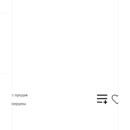
Артикул:
92 000 ₽
Плати частями
24150 ₽
x 4
В корзину
Купить в 1 клик
Топ продаж
Суперцена