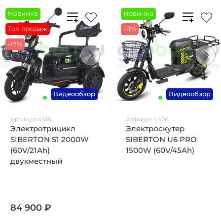
Новинка
Новинка
Топ продаж
-11%
-17%
Видеообзор
Видеообзор
Артикул:
4318
Артикул:
4436
Электротрицикл
Электроскутер
SIBERTON S1 2000W
SIBERTON U6 PRO
(60V/21Ah)
1500W (60V/45Ah)
двухместный
84 900 ₽