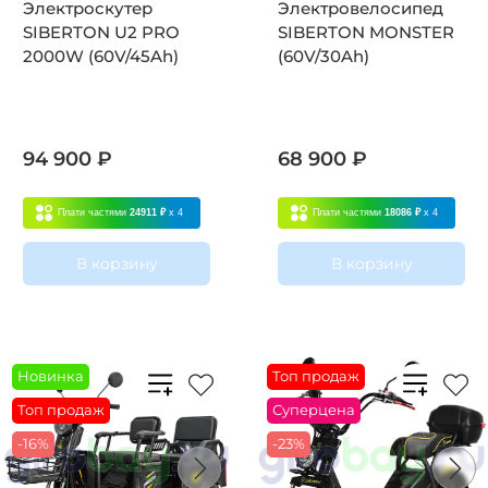
Электроскутер
Электровелосипед
SIBERTON U2 PRO
SIBERTON MONSTER
2000W (60V/45Ah)
(60V/30Ah)
94 900 ₽
68 900 ₽
Плати частями
24911 ₽
x 4
Плати частями
18086 ₽
x 4
В корзину
В корзину
Новинка
Топ продаж
Топ продаж
Суперцена
-16%
-23%