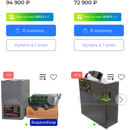
94 900 ₽
72 900 ₽
Плати частями
24911 ₽
x 4
Плати частями
19136 ₽
x 4
В корзину
В корзину
Купить в 1 клик
Купить в 1 клик
-11%
-16%
Видеообзор