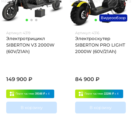
Видеообзор
Артикул:
4319
Артикул:
4316
Электротрицикл
Электроскутер
SIBERTON V3 2000W
SIBERTON PRO LIGHT
(60V/21Ah)
2000W (60V/21Ah)
149 900 ₽
84 900 ₽
Плати частями
39348 ₽
x 4
Плати частями
22286 ₽
x 4
В корзину
В корзину