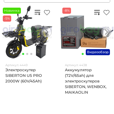
Новинка
-8%
-5%
Видеообзор
Артикул:
4449
Артикул:
4438
Электроскутер
Аккумулятор
SIBERTON U5 PRO
(72V/65ah) для
2000W (60V/45Ah)
электроскутеров
SIBERTON, WENBOX,
MAIKAOLIN