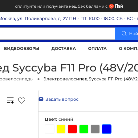
сплитуйте или получайте кешбэк баллами с
 Москва, ул. Поликарпова, д. 27
ПН - ПТ: 10.00 - 18.00. СБ - ВС 
Най
ВИДЕООБЗОРЫ
ДОСТАВКА
ОПЛАТА
О КОМП
 Syccyba F11 Pro (48V/2
тровелосипеды
Электровелосипед Syccyba F11 Pro (48V/
Задать вопрос
Цвет:
синий