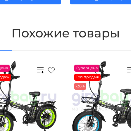
Похожие товары
цена
Суперцена
одаж
Топ продаж
-36%