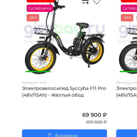
Суперцена
Супер
-36%
-36%
Артикул:
4141
Артикул:
4
Электровелосипед Syccyba F11 Pro
Электро
(48V/15Ah) - Жёлтый обод
(48V/15A
69 900 ₽
109 900 ₽
В корзину