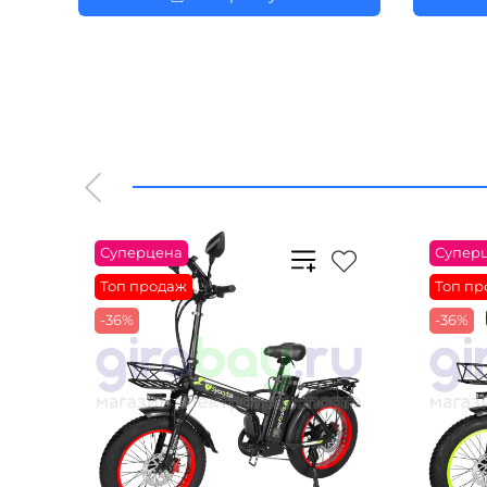
Суперцена
Супер
Топ продаж
Топ пр
-36%
-36%