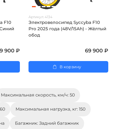
Артикул:
4134
Артику
a F10
Электровелосипед Syccyba F10
Элек
- Синий
Pro 2025 года (48V/15Ah) - Жёлтый
Pro (
обод
обод
9 900 ₽
69 900 ₽
В корзину
Максимальная скорость, км/ч: 50
 60
Максимальная нагрузка, кг: 150
на
Багажник: Задний багажник