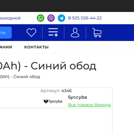
- выходной.
8 925 026-44-22
ти
АНИИ
КОНТАКТЫ
0Ah) - Синий обод
20Ah) - Синий обод
Артикул:
4346
Syccyba
Все товары бренда