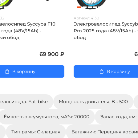
132
Артикул:
4130
велосипед Syccyba F10
Электровелосипед Syccyb
 года (48V/15Ah) -
Pro 2025 года (48V/15Ah) 
ый обод
обод
69 900 ₽
6
В корзину
В корзину
елосипеда: Fat-bike
Мощность двигателя, Вт: 500
Ёмкость аккумулятора, мА*ч: 20000
Запас хода, км:
7
Тип рамы: Складная
Багажник: Передняя корзи