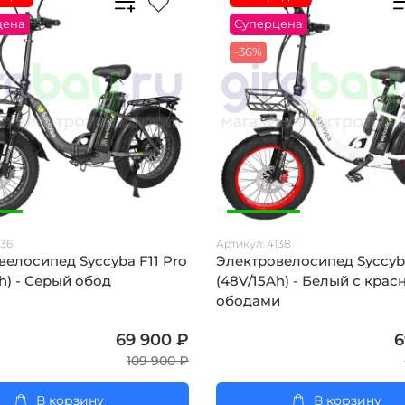
цена
Суперцена
-36%
136
Артикул:
4138
велосипед Syccyba F11 Pro
Электровелосипед Syccyba
h) - Серый обод
(48V/15Ah) - Белый с кра
ободами
69 900 ₽
6
109 900 ₽
В корзину
В корзину