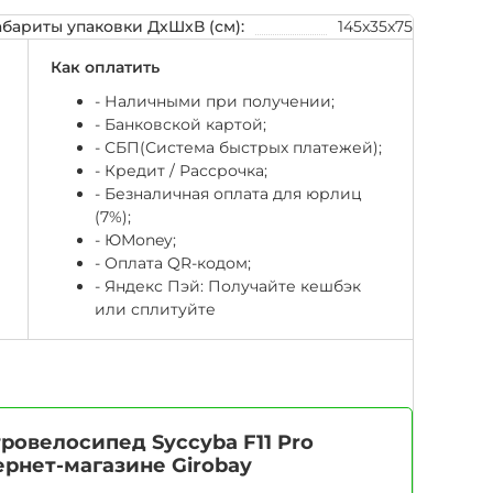
абариты упаковки ДхШхВ (см):
145x35x75
Как оплатить
- Наличными при получении;
- Банковской картой;
- СБП(Система быстрых платежей);
- Кредит / Рассрочка;
- Безналичная оплата для юрлиц
(7%);
-
ЮМоney;
- Оплата QR-кодом;
- Яндекс Пэй: Получайте кешбэк
или сплитуйте
овелосипед Syccyba F11 Pro
ернет-магазине Girobay