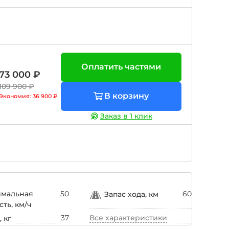
Оплатить частями
73 000 ₽
109 900 ₽
В корзину
Экономия:
36 900 ₽
Заказ в 1 клик
имальная
50
60
Запас хода, км
сть, км/ч
37
Все характеристики
 кг