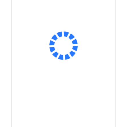
Ёмкость аккумулятора:
Ёмкость аккумулятора, мА*ч:
Размер колес:
Экономия:
Экономия:
40 000 ₽
40 000 ₽
Оплатить частями
Сообщить о поступлении
В корзину
Заказ в 1 клик