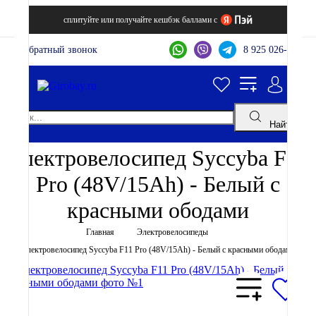
сплитуйте или получайте кешбэк баллами с
Обратный звонок
8 925 026-44-22
Найти
Электровелосипед Syccyba F11
Pro (48V/15Ah) - Белый с
красными ободами
Главная
Электровелосипеды
Электровелосипед Syccyba F11 Pro (48V/15Ah) - Белый с красными ободами