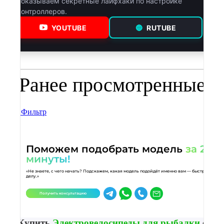
показываем секретные лайфхаки по настройке
контроллеров.
YOUTUBE
🔵
RUTUBE
Ранее просмотренные
Фильтр
Поможем подобрать модель
за 2
минуты!
«Не знаете, с чего начать? Подскажем, какая модель подойдёт именно вам — быстро и по
делу.»
Получить консультацию
Купить
Электровелосипеды для рыбалки
с