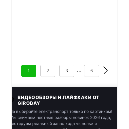
82 900 ₽
Плати частями
21761 ₽
x 4
В корзину
Купить в 1 клик
…
1
2
3
6
ВИДЕООБЗОРЫ И ЛАЙФХАКИ ОТ
🎬
GIROBAY
Не выбирайте электранспорт только по картинкам!
Мы снимаем честные разборы новинок 2026 года,
тестируем реальный запас хода «в ноль» и