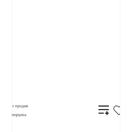
Артикул:
82 900 ₽
Плати частями
21761 ₽
x 4
В корзину
Купить в 1 клик
Топ продаж
Суперцена