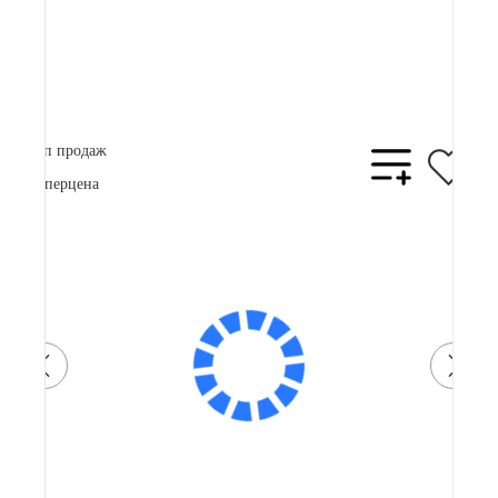
Плати частями
21761 ₽
x 4
В корзину
Купить в 1 клик
Топ продаж
Суперцена