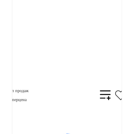
Артикул:
82 900 ₽
Плати частями
21761 ₽
x 4
В корзину
Купить в 1 клик
Топ продаж
Суперцена