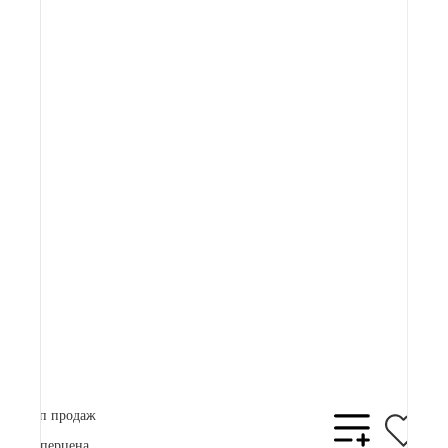
Артикул:
82 900 ₽
Плати частями
21761 ₽
x 4
В корзину
Купить в 1 клик
Топ продаж
Суперцена