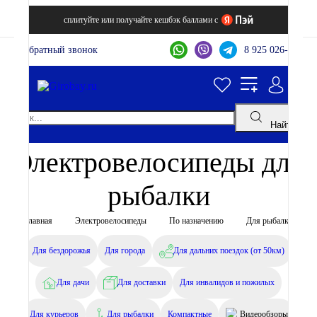
сплитуйте или получайте кешбэк баллами с
Обратный звонок
8 925 026-44-22
Найти
Электровелосипеды для
рыбалки
Главная
Электровелосипеды
По назначению
Для рыбалки
Для бездорожья
Для города
Для дальних поездок (от 50км)
Для дачи
Для доставки
Для инвалидов и пожилых
Для курьеров
Для рыбалки
Компактные
Видеообзоры