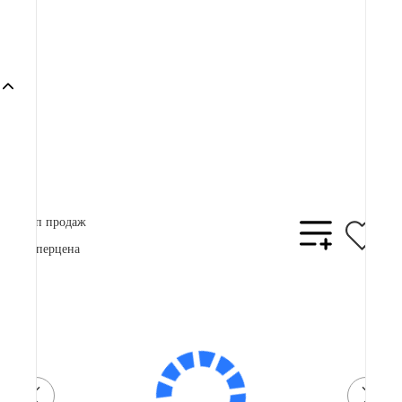
95 900 ₽
Плати частями
25173 ₽
x 4
В корзину
Купить в 1 клик
Топ продаж
Суперцена