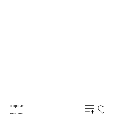
Видеообзор
Артикул:
82 900 ₽
Плати частями
21761 ₽
x 4
В корзину
Купить в 1 клик
Топ продаж
Суперцена