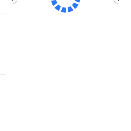
Артикул:
82 900 ₽
Плати частями
21761 ₽
x 4