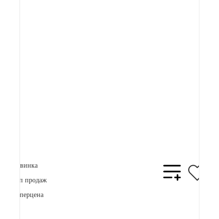
Артикул:
87 000 ₽
Плати частями
22837 ₽
x 4
В корзину
Купить в 1 клик
Новинка
Топ продаж
Суперцена