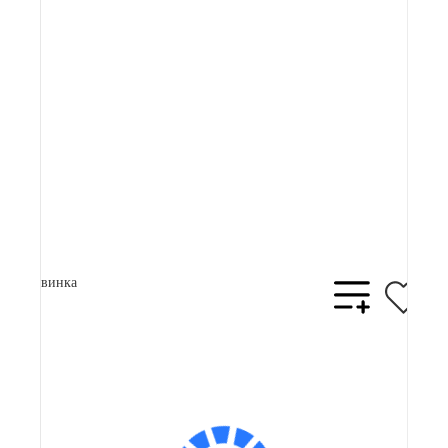
67 900 ₽
Плати частями
17823 ₽
x 4
В корзину
Купить в 1 клик
Новинка