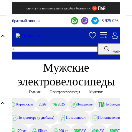
сплитуйте или получайте кешбэк баллами с
Обратный звонок
8 925 026-44-22
Найти
Мужские
электровелосипеды
Главная
Электровелосипеды
Мужские
Курьерские
2026
2025
Недорогие
По брендам
По диаметру (в дюймах)
По мощности
По назначению
120 кг
150 кг
200 кг
36V
48V
60V