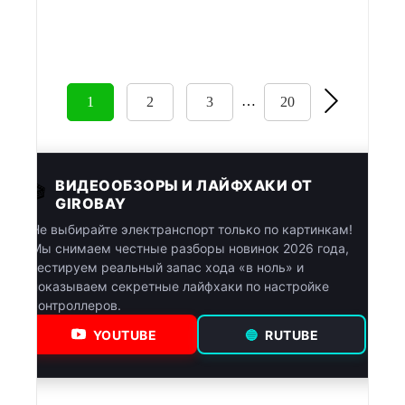
В корзину
Купить в 1 клик
…
1
2
3
20
ВИДЕООБЗОРЫ И ЛАЙФХАКИ ОТ
🎬
GIROBAY
Не выбирайте электранспорт только по картинкам!
Мы снимаем честные разборы новинок 2026 года,
тестируем реальный запас хода «в ноль» и
показываем секретные лайфхаки по настройке
контроллеров.
YOUTUBE
🔵
RUTUBE