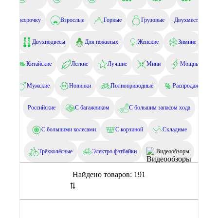
В рассрочку
Взрослые
Горные
Грузовые
Двухместные
Двухподвесы
Для пожилых
Женские
Зимние
Китайские
Легкие
Лучшие
Мини
Мощные
Мужские
Новинки
Полноприводные
Распродажа
Российские
С багажником
С большим запасом хода
С большими колесами
С корзиной
Складные
Трёхколёсные
Электро фэтбайки
Видеообзоры
Найдено товаров:
191