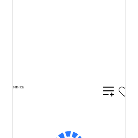
66 900 ₽
Плати частями
17561 ₽
x 4
В корзину
Купить в 1 клик
Новинка