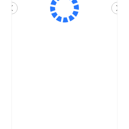
Артикул:
66 900 ₽
Плати частями
17561 ₽
x 4