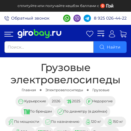
сплитуйте или получайте кешбэк баллами с
Обратный звонок
8 925 026-44-22
Найти
Грузовые
электровелосипеды
Главная
Электровелосипеды
Грузовые
Курьерские
2026
2025
Недорогие
По брендам
По диаметру (в дюймах)
По мощности
По назначению
120 кг
150 кг