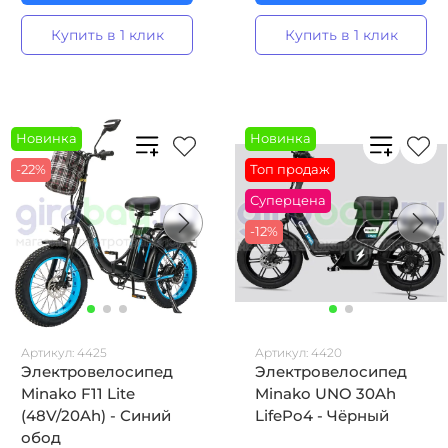
Купить в 1 клик
Купить в 1 клик
Новинка
Новинка
-22%
Топ продаж
Суперцена
-12%
Артикул:
4425
Артикул:
4420
Электровелосипед
Электровелосипед
Minako F11 Lite
Minako UNO 30Ah
(48V/20Ah) - Синий
LifePo4 - Чёрный
обод