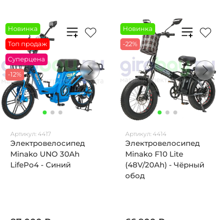
Новинка
Новинка
Топ продаж
-22%
Суперцена
-12%
Артикул:
4417
Артикул:
4414
Электровелосипед
Электровелосипед
Minako UNO 30Ah
Minako F10 Lite
LifePo4 - Синий
(48V/20Ah) - Чёрный
обод