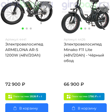
Артикул:
4441
Артикул:
4426
Электровелосипед
Электровелосипед
ARMELONA AR-5
Minako F11 Lite
1200W (48V/20Ah)
(48V/20Ah) - Чёрный
обод
72 900 ₽
66 900 ₽
Плати частями
19136 ₽
x 4
Плати частями
17561 ₽
x 4
В корзину
В корзину