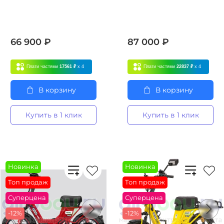
66 900 ₽
87 000 ₽
Плати частями
17561 ₽
x 4
Плати частями
22837 ₽
x 4
В корзину
В корзину
Купить в 1 клик
Купить в 1 клик
Новинка
Новинка
Топ продаж
Топ продаж
Суперцена
Суперцена
-12%
-12%