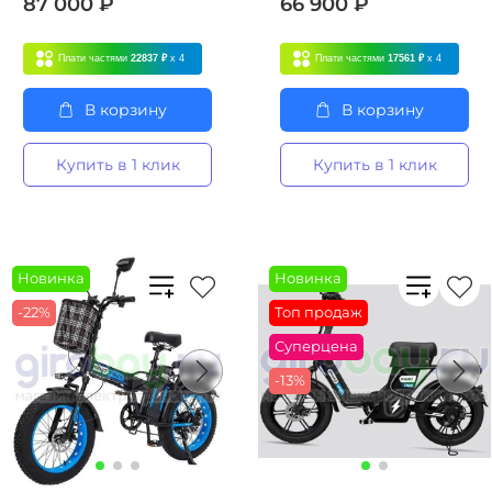
87 000 ₽
66 900 ₽
Плати частями
22837 ₽
x 4
Плати частями
17561 ₽
x 4
В корзину
В корзину
Купить в 1 клик
Купить в 1 клик
Новинка
Новинка
-22%
Топ продаж
Суперцена
-13%