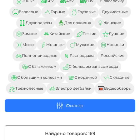
200 кг
36V
48V
60V
В рассрочку
Взрослые
Горные
Грузовые
Двухместные
Двухподвесы
Для пожилых
Женские
Зимние
Китайские
Легкие
Лучшие
Мини
Мощные
Мужские
Новинки
Полноприводные
Распродажа
Российские
С багажником
С большим запасом хода
С большими колесами
С корзиной
Складные
Трёхколёсные
Электро фэтбайки
Видеообзоры
Фильтр
Найдено товаров:
169