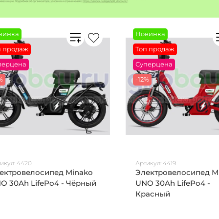
винка
Новинка
п продаж
Топ продаж
перцена
Суперцена
%
-12%
икул:
4420
Артикул:
4419
ектровелосипед Minako
Электровелосипед M
O 30Ah LifePo4 - Чёрный
UNO 30Ah LifePo4 -
Красный