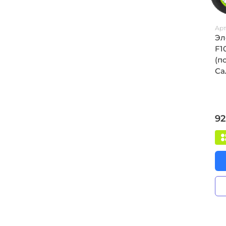
Арт
Эл
F1
(п
Са
92