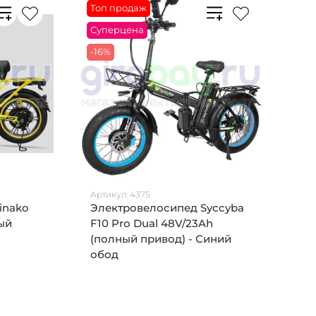
Топ продаж
Суперцена
-16%
Артикул:
4375
inako
Электровелосипед Syccyba
ый
F10 Pro Dual 48V/23Ah
(полный привод) - Синий
обод