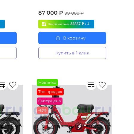
87 000 ₽
99 000 ₽
4
22837 ₽
x 4
Плати частями
В корзину
Купить в 1 клик
Новинка
Топ продаж
Суперцена
-13%