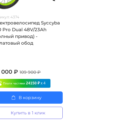
икул:
4374
ектровелосипед Syccyba
0 Pro Dual 48V/23Ah
олный привод) -
латовый обод
 000 ₽
109 900 ₽
24150 ₽
x 4
Плати частями
В корзину
Купить в 1 клик