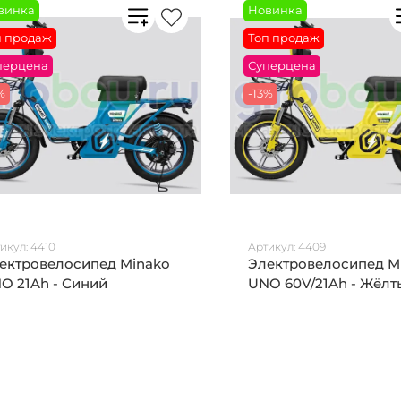
винка
Новинка
п продаж
Топ продаж
перцена
Суперцена
%
-13%
икул:
4410
Артикул:
4409
ектровелосипед Minako
Электровелосипед M
O 21Ah - Синий
UNO 60V/21Ah - Жёлт