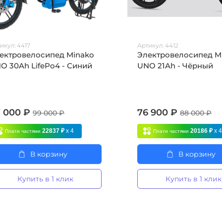
икул:
4417
Артикул:
4412
ектровелосипед Minako
Электровелосипед M
O 30Ah LifePo4 - Синий
UNO 21Ah - Чёрный
 000 ₽
76 900 ₽
99 000 ₽
88 000 ₽
22837 ₽
x 4
20186 ₽
x 
Плати частями
Плати частями
В корзину
В корзину
Купить в 1 клик
Купить в 1 клик