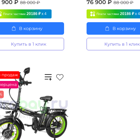
 900 ₽
76 900 ₽
88 000 ₽
88 000 ₽
20186 ₽
x 4
20186 ₽
x 
Плати частями
Плати частями
В корзину
В корзину
Купить в 1 клик
Купить в 1 клик
п продаж
перцена
6%