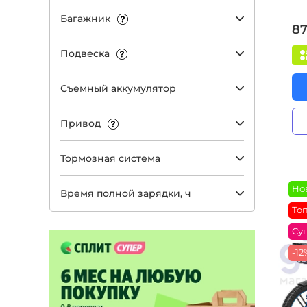
Багажник
87
Подвеска
Съемный аккумулятор
Привод
Тормозная система
Но
Время полной зарядки, ч
То
Су
-12