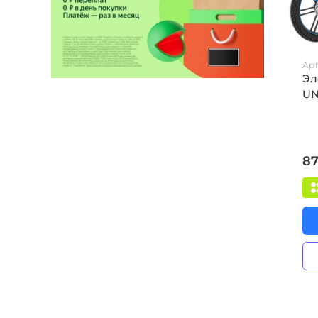
Арт
Эл
UN
87