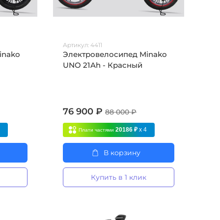
Артикул:
4411
inako
Электровелосипед Minako
UNO 21Ah - Красный
76 900 ₽
88 000 ₽
4
20186 ₽
x 4
Плати частями
В корзину
Купить в 1 клик