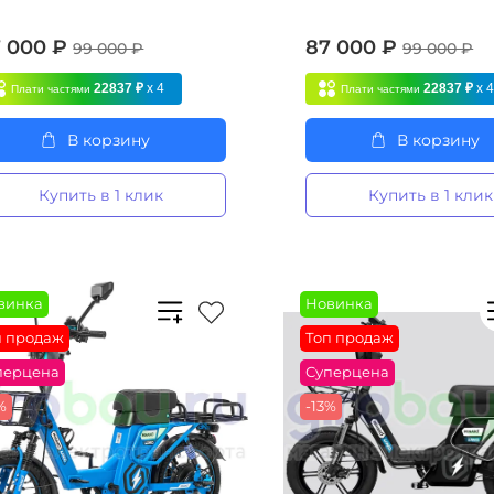
 000 ₽
87 000 ₽
99 000 ₽
99 000 ₽
22837 ₽
x 4
22837 ₽
x 
Плати частями
Плати частями
В корзину
В корзину
Купить в 1 клик
Купить в 1 клик
винка
Новинка
п продаж
Топ продаж
перцена
Суперцена
%
-13%