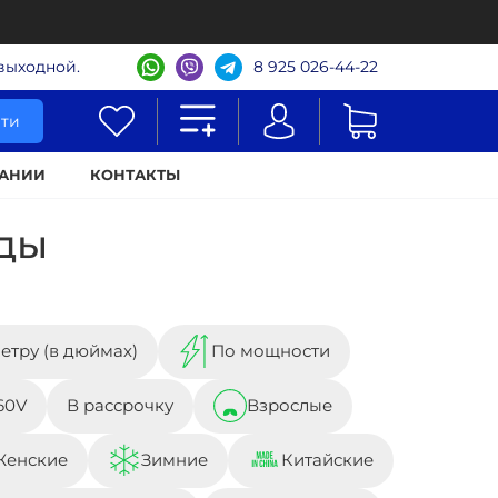
- выходной.
8 925 026-44-22
ти
АНИИ
КОНТАКТЫ
ды
етру (в дюймах)
По мощности
60V
В рассрочку
Взрослые
Женские
Зимние
Китайские