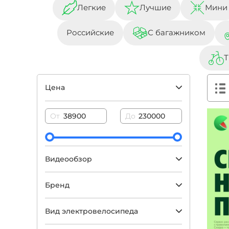
Легкие
Лучшие
Мини
Российские
С багажником
Т
Цена
От
До
Видеообзор
Бренд
Вид электровелосипеда