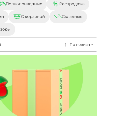
Полноприводные
Распродажа
ми
С корзиной
Складные
бзоры
9