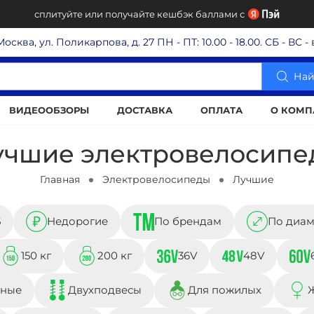
сплитуйте или получайте кешбэк баллами с
 Москва, ул. Поликарпова, д. 27
ПН - ПТ: 10.00 - 18.00. СБ - ВС 
Най
ВИДЕООБЗОРЫ
ДОСТАВКА
ОПЛАТА
О КОМП
учшие электровелосипе
Главная
Электровелосипеды
Лучшие
5
Недорогие
По брендам
По диам
150 кг
200 кг
36V
48V
тные
Двухподвесы
Для пожилых