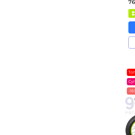
76
То
Су
-1