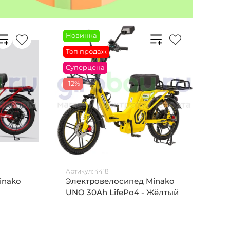
Новинка
Топ продаж
Суперцена
-12%
Артикул:
4418
inako
Электровелосипед Minako
UNO 30Ah LifePo4 - Жёлтый