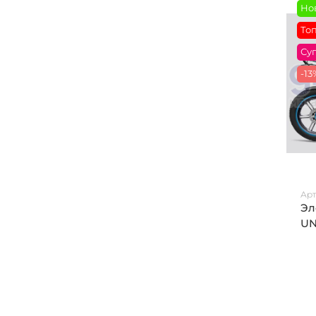
Но
То
Су
-13
Арт
Эл
UN