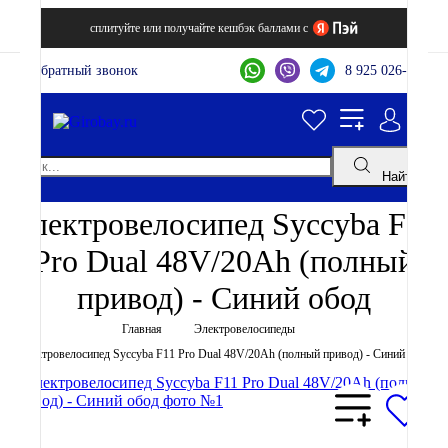
сплитуйте или получайте кешбэк баллами с
Обратный звонок
8 925 026-44-22
Найти
Электровелосипед Syccyba F11
Pro Dual 48V/20Ah (полный
привод) - Синий обод
Главная
Электровелосипеды
Электровелосипед Syccyba F11 Pro Dual 48V/20Ah (полный привод) - Синий обод