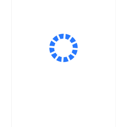
Ёмкость аккумулятора, мА*ч:
Размер колес:
Экономия:
Экономия:
20 000 ₽
20 000 ₽
Оплатить частями
Сообщить о поступлении
В корзину
Заказ в 1 клик
Купить на маркетплейсах