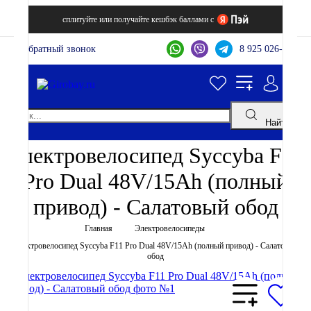
сплитуйте или получайте кешбэк баллами с
Обратный звонок
8 925 026-44-22
Найти
Электровелосипед Syccyba F11
Pro Dual 48V/15Ah (полный
привод) - Салатовый обод
Главная
Электровелосипеды
Электровелосипед Syccyba F11 Pro Dual 48V/15Ah (полный привод) - Салатовый
обод