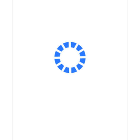
Ёмкость аккумулятора:
Ёмкость аккумулятора, мА*ч:
Размер колес:
Экономия:
Экономия:
20 000 ₽
20 000 ₽
Оплатить частями
Сообщить о поступлении
В корзину
Заказ в 1 клик
Купить на маркетплейсах