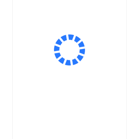
Ёмкость аккумулятора:
Ёмкость аккумулятора, мА*ч:
Размер колес:
Экономия:
Экономия:
36 900 ₽
36 900 ₽
Оплатить частями
Сообщить о поступлении
В корзину
Заказ в 1 клик