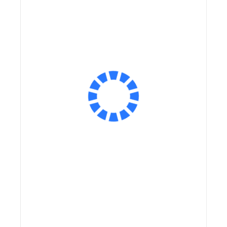
Ёмкость аккумулятора:
Ёмкость аккумулятора, мА*ч:
Размер колес:
Экономия:
Экономия:
8 100 ₽
8 100 ₽
Оплатить частями
Сообщить о поступлении
В корзину
Заказ в 1 клик
Купить на маркетплейсах