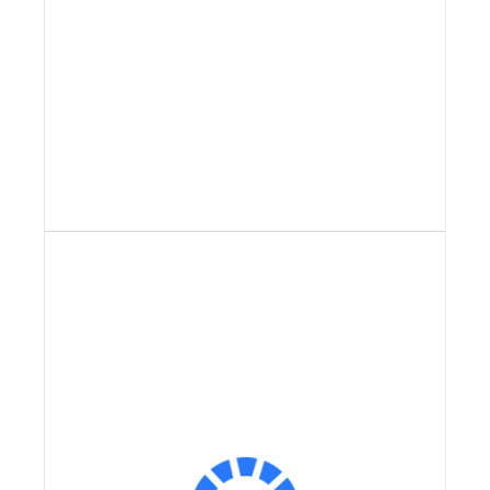
Задать вопрос
Видеообзор
MAIKAOLIN
Все товары бренда
Экономия:
Экономия:
14 000 ₽
14 000 ₽
Оплатить частями