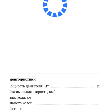
Сообщить о поступлении
В корзину
Заказ в 1 клик
Купить на маркетплейсах
Купить в кредит
Характеристики
Мощность двигателя, Вт
1500
Максимальная скорость, км/ч
65
Запас хода, км
90
Диаметр колёс
12
Масса, кг
80