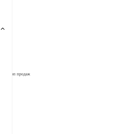
Артикул:
19136 ₽
x 4
Плати частями
Купить в 1 клик
Топ продаж