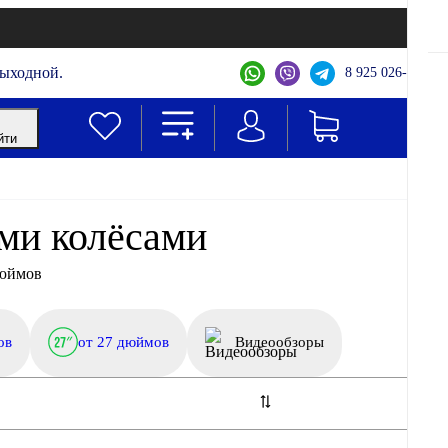
выходной.
8 925 026-44-22
йти
ми колёсами
дюймов
ов
от 27 дюймов
Видеообзоры