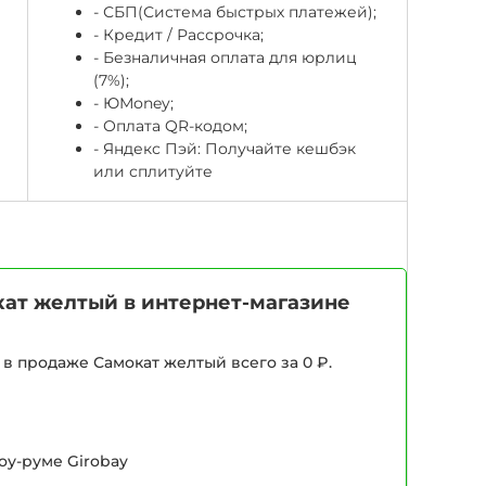
- СБП(Система быстрых платежей);
- Кредит / Рассрочка;
- Безналичная оплата для юрлиц
(7%);
-
ЮМоney;
- Оплата QR-кодом;
- Яндекс Пэй: Получайте кешбэк
или сплитуйте
ат желтый в интернет-магазине
в продаже Самокат желтый всего за 0 ₽.
оу-руме Girobay