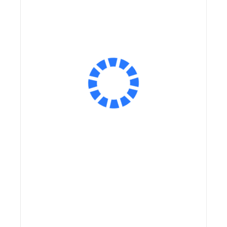
Ёмкость аккумулятора, мА*ч:
Размер колес:
26 дюймов
20 дюймов
26 дюймов
27.5 дюймов
Оплатить частями
Сообщить о поступлении
В корзину
Заказ в 1 клик
Купить в кредит