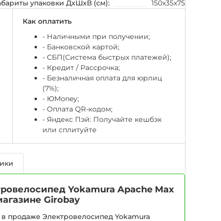
абариты упаковки ДхШхВ (см):
150x35x75
Как оплатить
- Наличными при получении;
- Банковской картой;
- СБП(Система быстрых платежей);
- Кредит / Рассрочка;
- Безналичная оплата для юрлиц
(7%);
-
ЮМоney;
- Оплата QR-кодом;
- Яндекс Пэй: Получайте кешбэк
или сплитуйте
тики
ровелосипед Yokamura Apache Max
магазине Girobay
 в продаже Электровелосипед Yokamura