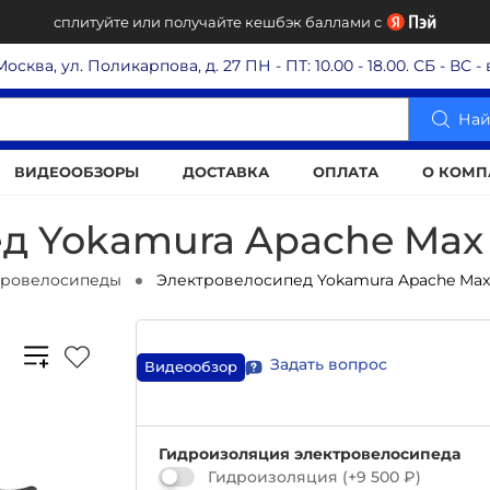
сплитуйте или получайте кешбэк баллами с
 Москва, ул. Поликарпова, д. 27
ПН - ПТ: 10.00 - 18.00. СБ - ВС 
Най
ВИДЕООБЗОРЫ
ДОСТАВКА
ОПЛАТА
О КОМП
д Yokamura Apache Max 
тровелосипеды
Электровелосипед Yokamura Apache Max
Задать вопрос
Видеообзор
Гидроизоляция электровелосипеда
Гидроизоляция
(+
9 500 ₽
)