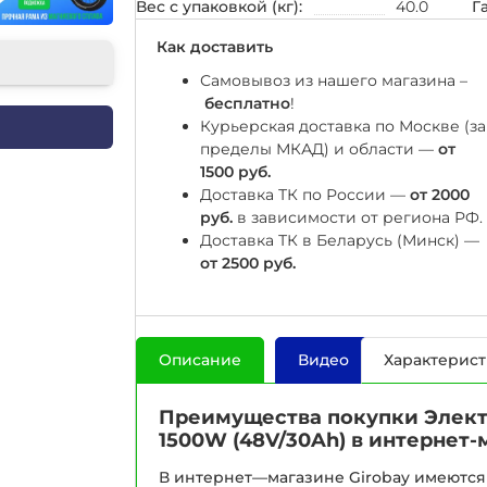
Вес с упаковкой (кг):
40.0
Г
Как доставить
Самовывоз из нашего магазина –
бесплатно
!
Курьерская доставка по Москве (за
пределы МКАД) и области —
от
1500 руб.
Доставка ТК по России —
от 2000
руб.
в зависимости от региона РФ.
Доставка ТК в Беларусь (Минск) —
от 2500 руб.
Описание
Видео
Характерис
Преимущества покупки Элект
1500W (48V/30Ah) в интернет-
В интернет—магазине Girobay имеются