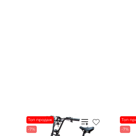
Топ продаж
Топ пр
-7%
-7%