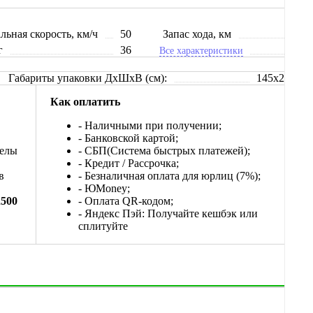
ьная скорость, км/ч
50
Запас хода, км
80
г
36
Все характеристики
Габариты упаковки ДхШхВ (см):
145x25x75
Как оплатить
- Наличными при получении;
- Банковской картой;
делы
- СБП(Система быстрых платежей);
- Кредит / Рассрочка;
в
- Безналичная оплата для юрлиц (7%);
-
ЮМоney;
2500
- Оплата QR-кодом;
- Яндекс Пэй: Получайте кешбэк или
сплитуйте