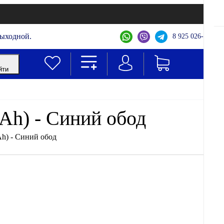
выходной.
8 925 026-44-22
йти
Ah) - Синий обод
Ah) - Синий обод
MINAKO
Все товары бренда