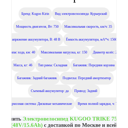
Бренд: Kugoo Kirin
Вид электровелосипеда: Курьерский
Мощность двигателя, Вт: 750
Максимальная скорость, км/ч: 35
Напряжение аккумулятора, В: 48 В
Ёмкость аккумулятора, мА*ч: 15600
Запас хода, км: 40
Максимальная нагрузка, кг: 150
Диаметр колёс: 20
Масса, кг: 46
Тип рамы: Складная
Багажник: Передняя корзина
Багажник: Задний багажник
Подвеска: Передний амортизатор
Съемный аккумулятор: да
Привод: Задний
Тормозная система: Дисковые механические
Время полной зарядки, ч: 7 ч
Купить
Электровелосипед KUGOO TRIKE 750W
(48V/15.6Ah)
с доставкой по Москве и всей