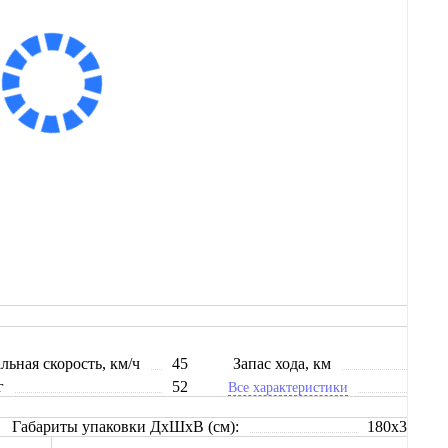
Сообщить о поступлении
В корзину
Заказ в 1 клик
ьная скорость, км/ч
45
Запас хода, км
55
г
52
Все характеристики
Габариты упаковки ДхШхВ (см):
180x31x98