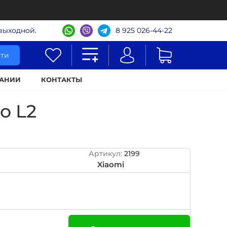
- выходной.
8 925 026-44-22
ти
АНИИ
КОНТАКТЫ
o L2
Артикул:
2199
Xiaomi