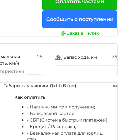
Оплатить частями
Сообщить о поступлении
Заказ в 1 клик
имальная
25
35
Запас хода, км
сть, км/ч
ктеристики
Габариты упаковки ДхШхВ (см):
xx
Как оплатить
- Наличными при получении;
- Банковской картой;
- СБП(Система быстрых платежей);
- Кредит / Рассрочка;
- Безналичная оплата для юрлиц
(7%);