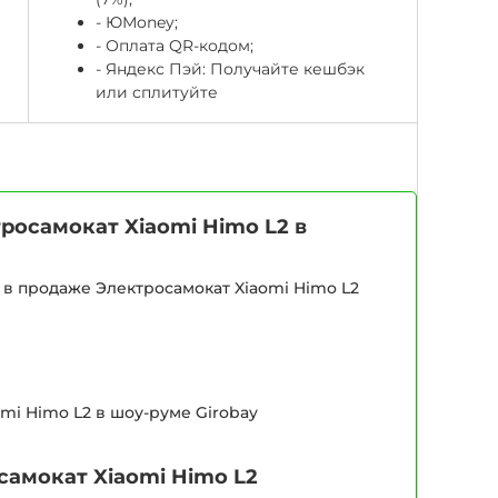
-
ЮМоney;
- Оплата QR-кодом;
- Яндекс Пэй: Получайте кешбэк
или сплитуйте
осамокат Xiaomi Himo L2 в
в продаже Электросамокат Xiaomi Himo L2
mi Himo L2 в шоу-руме Girobay
самокат Xiaomi Himo L2