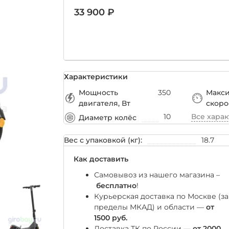
33 900 ₽
Характеристики
Мощность
350
Макс
двигателя, Вт
скоро
10
Все хара
Диаметр колёс
Вес с упаковкой (кг):
18.7
Как доставить
Самовывоз из нашего магазина –
бесплатно
!
Курьерская доставка по Москве (за
пределы МКАД) и области —
от
1500 руб.
Доставка ТК по России —
от 2000