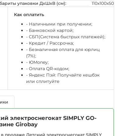
бариты упаковки ДхШхВ (см):
110x100x50
Как оплатить
- Наличными при получении;
- Банковской картой;
- СБП(Система быстрых платежей);
- Кредит / Рассрочка;
- Безналичная оплата для юрлиц
(7%);
-
ЮМоney;
- Оплата QR-кодом;
- Яндекс Пэй: Получайте кешбэк
или сплитуйте
тики
ий электроснегокат SIMPLY GO-
зине Girobay
в продаже Детский электроснегокат SIMPLY