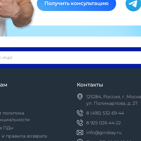
Получить консультацию
там
Контакты
125284, Россия, г. Москв
ул. Поликарпова, д. 27
и политика
8 (495) 532-69-44
нциальности
8 925 026-44-22
а ПДн
info@girobay.ru
 и правила возврата