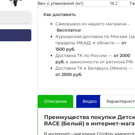
Вес с упаковкой (кг):
18.2
Га
Как доставить
Самовывоз из нашего магазина –
бесплатно
!
Курьерская доставка по Москве (за
пределы МКАД) и области —
от
1500 руб.
Доставка ТК по России —
от 2000
руб.
в зависимости от региона РФ.
Доставка ТК в Беларусь (Минск) —
от 2500 руб.
Описание
Видео
Характерис
Преимущества покупки Детск
RACE (Белый) в интернет-мага
В интернет—магазине Girobay имеются 