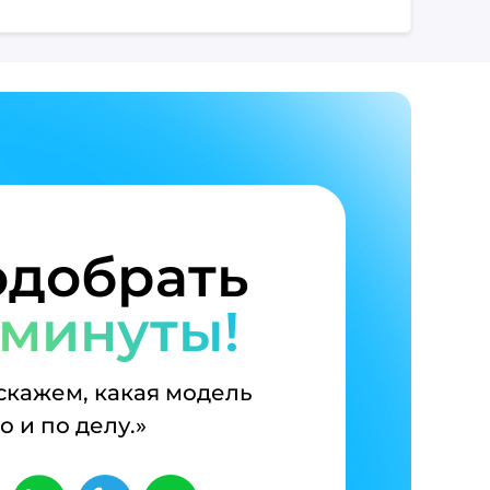
добрать
 минуты!
дскажем, какая модель
 и по делу.»