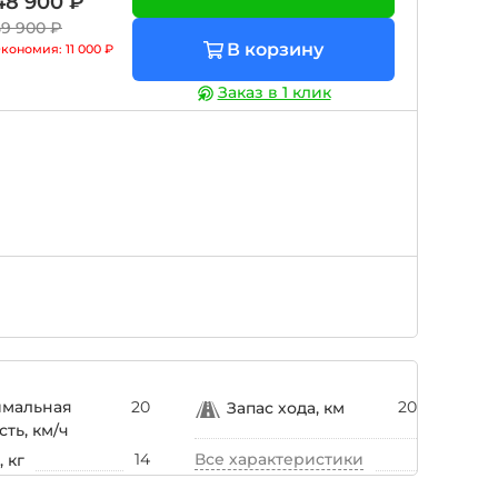
48 900 ₽
59 900 ₽
В корзину
Экономия:
11 000 ₽
Заказ в 1 клик
имальная
20
20
Запас хода, км
сть, км/ч
14
Все характеристики
 кг