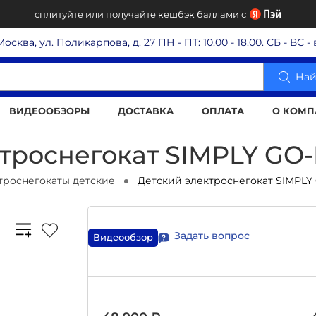
сплитуйте или получайте кешбэк баллами с
 Москва, ул. Поликарпова, д. 27
ПН - ПТ: 10.00 - 18.00. СБ - ВС 
Най
ВИДЕООБЗОРЫ
ДОСТАВКА
ОПЛАТА
О КОМП
троснегокат SIMPLY GO
троснегокаты детские
Детский электроснегокат SIMPLY
Задать вопрос
Видеообзор