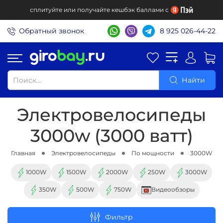
сплитуйте или получайте кешбэк баллами с
Обратный звонок
8 925 026-44-22
Найти
Электровелосипеды
3000w (3000 ватт)
Главная
Электровелосипеды
По мощности
3000W
1000W
1500W
2000W
250W
3000W
350W
500W
750W
Видеообзоры
Фильтр