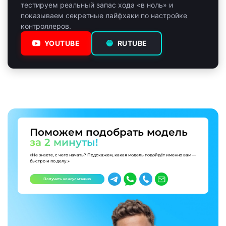
тестируем реальный запас хода «в ноль» и
показываем секретные лайфхаки по настройке
контроллеров.
YOUTUBE
🔵
RUTUBE
Поможем подобрать модель
за 2 минуты!
«Не знаете, с чего начать? Подскажем, какая модель подойдёт именно вам —
быстро и по делу.»
Получить консультацию