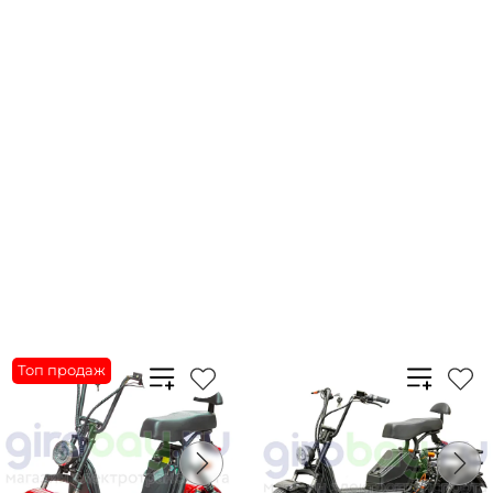
135 900 ₽
117 900 ₽
Плати частями
35673 ₽
x 4
Плати частями
30948 ₽
x 4
В корзину
В корзину
Купить в 1 клик
Купить в 1 клик
Топ продаж