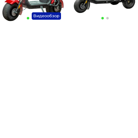
Видеообзор
Артикул:
Артикул:
62 900 ₽
72 900 ₽
Плати частями
16511 ₽
x 4
Плати частями
19136 ₽
x 4
В корзину
В корзину
Купить в 1 клик
Купить в 1 клик