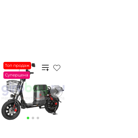
Плати частями
36723 ₽
x 4
Плати частями
36723 ₽
x 4
В корзину
В корзину
Купить в 1 клик
Купить в 1 клик
Топ продаж
Суперцена
Артикул: