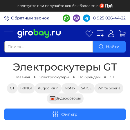
сплитуйте или получайте кешбэк баллами с
Обратный звонок
8 925 026-44-22
Найти
Электроскутеры GT
Главная
Электроскутеры
По брендам
GT
GT
IKINGI
Kugoo Kirin
Motax
SAIGE
White Siberia
Видеообзоры
Фильтр