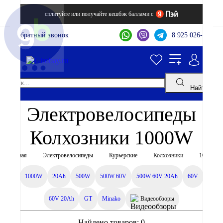
сплитуйте или получайте кешбэк баллами с
Обратный звонок
8 925 026-44-22
Найти
Электровелосипеды
Колхозники 1000W
Главная
Электровелосипеды
Курьерские
Колхозники
1000W
1000W
20Ah
500W
500W 60V
500W 60V 20Ah
60V
60V 20Ah
GT
Minako
Видеообзоры
Найдено товаров:
0