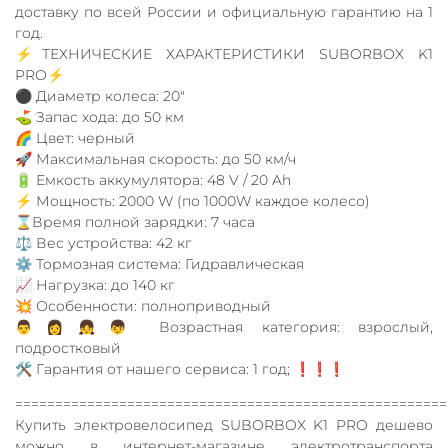
доставку по всей России и официальную гарантию на 1
год.
⚡️ТЕХНИЧЕСКИЕ ХАРАКТЕРИСТИКИ SUBORBOX K1
PRO⚡️
⚫️ Диаметр колеса: 20"
⛳️ Запас хода: до 50 км
🌈 Цвет: черный
🚀 Максимальная скорость: до 50 км/ч
🔋 Емкость аккумулятора: 48 V / 20 Ah
⚡️ Мощность: 2000 W (по 1000W каждое колесо)
⌛️Время полной зарядки: 7 часа
⚖️ Вес устройства: 42 кг
⚙️ Тормозная система: Гидравлическая
📈 Нагрузка: до 140 кг
💥 Особенности: полноприводный
👨👩👧👦 Возрастная категория: взрослый,
подростковый
🛠 Гарантия от нашего сервиса: 1 год; ❗️❗️❗️
======================================================
Купить электровелосипед SUBORBOX K1 PRO дешево
можно в интернет-магазине электротранспорта