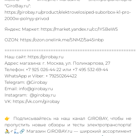
"GiroBay.ru":
https://girobay.ru/product/elektrovelosiped-suborbox-k1-pro-
2000w-polnyy-privod
Яндекс Маркет: https://market.yandex.ru/cc/lYSBeW5
OZON: https://ozon.onelink.me/SNMZ/5a45inbp
======================================================
Наш сайт: https://girobay.ru
Адрес магазина: г. Москва, ул. Поликарпова, 27
Телефон: +7 925 026-44-22 или +7 495 532-69-44
WhatsApp и Viber: + 79250264422
Telegram: @Girobay
Email: info@girobay.ru
Instagram: @girobay.ru
VK: https://vk.com/girobay
👉 Подписывайтесь на наш канал GIROBAY, чтобы не
пропустить новые обзоры и тесты электротранспорта!
🚴♂️🛴🔗 Магазин GIROBAY.ru — широкий ассортимент