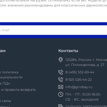
 дополнительной нагрузки. Оптимально, если вес модели д
(эти значения рекомендованы для классических двухколесны
там
Контакты
125284, Россия, г. Москв
ул. Поликарпова, д. 27
и политика
8 (495) 532-69-44
нциальности
8 925 026-44-22
а ПДн
info@girobay.ru
 и правила возврата
ПН. - ПТ.: 10.00-18.00.
СБ. - ВС.: выходной
 связь
ОГРНИП: 319774600208
астями