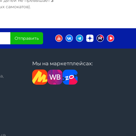
ля детей не превышает
3
х самокатов).
Отправить
Мы на маркетплейсах:
а,
149