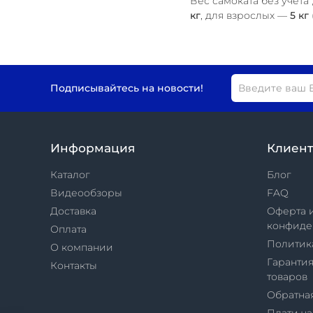
Вес самоката
без учета
кг
, для взрослых —
5 кг
Подписывайтесь на новости!
Информация
Клиен
Каталог
Блог
Видеообзоры
FAQ
Доставка
Оферта 
конфиде
Оплата
Политик
О компании
Гарантия
Контакты
товаров
Обратная
Плати ч