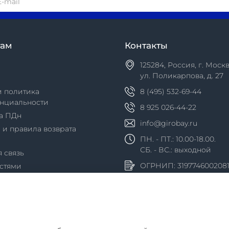
там
Контакты
125284, Россия, г. Москв
ул. Поликарпова, д. 27
и политика
8 (495) 532-69-44
нциальности
8 925 026-44-22
а ПДн
info@girobay.ru
 и правила возврата
ПН. - ПТ.: 10.00-18.00.
СБ. - ВС.: выходной
 связь
ОГРНИП: 319774600208
астями
Сплит
Пэй
 кредит