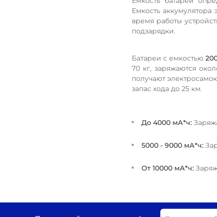
Емкость батареи опре
Емкость аккумулятора 
время работы устройст
подзарядки.
Батареи с емкостью
20
70 кг,
заряжаются около
получают электросамока
запас хода до 25 км.
До 4000 мА*ч:
Заряжа
5000 - 9000 мА*ч:
Зар
От 10000 мА*ч:
Заряж