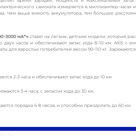
деляет время зарядки, мощность и максимальный запас 
электрического самоката измеряется в миллиампер-часах 
ва. Чем выше емкость аккумулятора, тем большее расстоян
00–3000 мА*ч
ставят на легкие, детские модели, которые рас
 двух часов и обеспечивают запас хода 8–10 км.
АКБ с ем
ты для взрослых потребителей весом 90–110 кг. Заряжаются
ются 2-3 часа и обеспечивают запас хода до 10 км.
яжаются 3-4 часа, с запасом хода до 30 км.
аются порядка 6-8 часов, и способны преодолеть до 60 км.