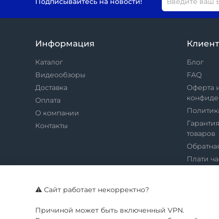
Подписывайтесь на новости!
Информация
Клиен
Каталог
Блог
Видеообзоры
FAQ
Доставка
Оферта 
конфиде
Оплата
Политик
О компании
Гарантия
Контакты
товаров
Обратная
Плати ч
Яндекс 
Яндекс 
⚠️ Сайт работает некорректно?
Купить в
Причиной может быть включенный VPN.