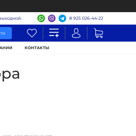
- выходной.
8 925 026-44-22
ти
АНИИ
КОНТАКТЫ
ора