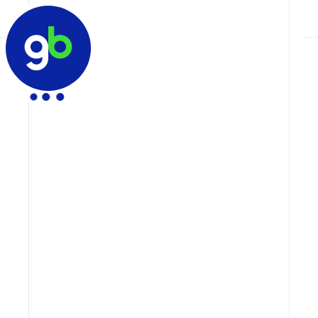
сплитуйте или получайте кешбэк баллами с
Обратный звонок
8 925 026-44-22
Найти
Обзор электроскутера
CITYCOCO
SKYBOARD BR50
3000W
Главная
Видеообзоры
Обзор электроскутера CITYCOCO SKYBOARD BR50 3000W