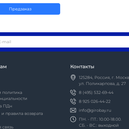
Предзаказ
там
Контакты
125284, Россия, г. Москв
ул. Поликарпова, д. 27
и политика
8 (495) 532-69-44
нциальности
8 925 026-44-22
а ПДн
info@girobay.ru
 и правила возврата
ПН. - ПТ.: 10.00-18.00.
СБ. - ВС.: выходной
 связь