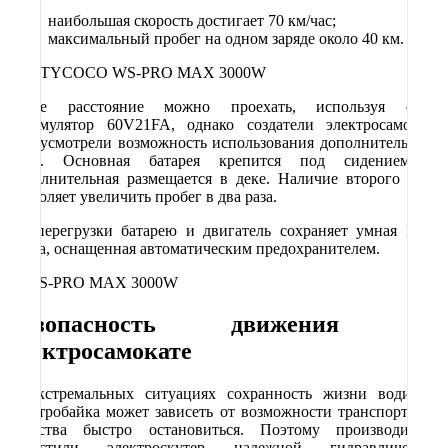
наибольшая скорость достигает 70 км/час;
максимальный пробег на одном заряде около 40 км.
Такое расстояние можно проехать, используя один
аккумулятор 60V21FA, однако создатели электросамоката
предусмотрели возможность использования дополнительного
АКБ. Основная батарея крепится под сидением, а
дополнительная размещается в деке. Наличие второго АКБ
позволяет увеличить пробег в два раза.
От перегрузки батарею и двигатель сохраняет умная BMS
плата, оснащенная автоматическим предохранителем.
Безопасность движения на
электросамокате
В экстремальных ситуациях сохранность жизни водителя
электробайка может зависеть от возможности транспортного
средства быстро остановиться. Поэтому производители
оснастили электроскутер надежной гидравлической