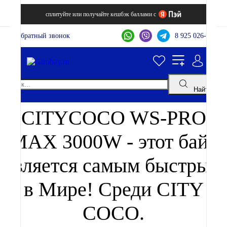
сплитуйте или получайте кешбэк баллами с
Обратный звонок
8 925 026-44-22
Найти
CITYCOCO WS-PRO
MAX 3000W - этот байк
является самым быстрым
в Мире! Среди CITY
COCO.