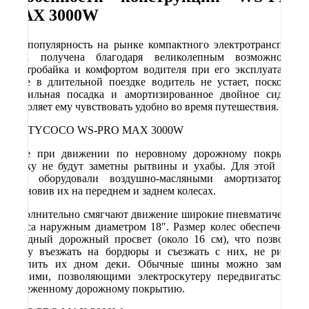
M
А
X
3000
W
Его популярность на рынке компактного электротранспорта
была получена благодаря великолепным возможностям
электробайка и комфортом водителя при его эксплуатации.
Даже в длительной поездке водитель не устает, поскольку
правильная посадка и амортизированное двойное сиденье
позволяет ему чувствовать удобно во время путешествия.
Даже при движении по неровному дорожному покрытию
ездоку не будут заметны рытвины и ухабы. Для этой цели
байк оборудовали воздушно-масляными амортизаторами,
установив их на переднем и заднем колесах.
Дополнительно смягчают движение широкие пневматические
колеса наружным диаметром 18″. Размер колес обеспечивает
солидный дорожный просвет (около 16 см), что позволяет
байку въезжать на бордюры и съезжать с них, не рискуя
зацепить их дном деки. Обычные шины можно заменит
зимними, позволяющими электроскутеру передвигаться по
заснеженному дорожному покрытию.