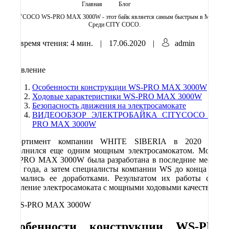
Главная
Блог
CITYCOCO WS-PRO MAX 3000W - этот байк является самым быстрым в Мире!
Среди CITY COCO.
время чтения: 4 мин.
|
17.06.2020
|
admin
Оглавление
Особенности конструкции WS-PRO MАX 3000W
Ходовые характеристики WS-PRO MАX 3000W
Безопасность движения на электросамокате
ВИДЕООБЗОР ЭЛЕКТРОБАЙКА CITYCOCO WS-
PRO MAX 3000W
Ассортимент компании WHITE SIBERIA в 2020 году
пополнился еще одним мощным электросамокатом. Модель
WS-PRO MАX 3000W была разработана в последние месяцы
2019 года, а затем специалисты компании WS до конца года
занимались ее доработками. Результатом их работы стало
появление электросамоката с мощными ходовыми качествами.
Особенности конструкции
WS
-
PRO