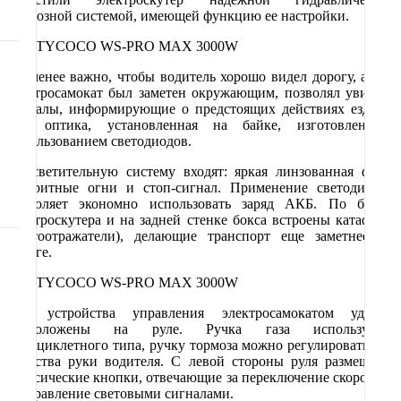
тормозной системой, имеющей функцию ее настройки.
Не менее важно, чтобы водитель хорошо видел дорогу, а сам
электросамокат был заметен окружающим, позволял увидеть
сигналы, информирующие о предстоящих действиях ездока.
Вся оптика, установленная на байке, изготовлена с
использованием светодиодов.
В осветительную систему входят: яркая линзованная фара,
габаритные огни и стоп-сигнал. Применение светодиодов
позволяет экономно использовать заряд АКБ. По бокам
электроскутера и на задней стенке бокса встроены катафоты
(светоотражатели), делающие транспорт еще заметнее на
дороге.
Все устройства управления электросамокатом удобно
расположены на руле. Ручка газа используется
мотоциклетного типа, ручку тормоза можно регулировать для
удобства руки водителя. С левой стороны руля размещены
классические кнопки, отвечающие за переключение скоростей
и управление световыми сигналами.