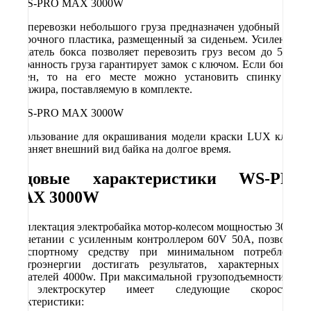
Для перевозки небольшого груза предназначен удобный бокс
из прочного пластика, размещенный за сиденьем. Усиленный
держатель бокса позволяет перевозить груз весом до 50 кг.
Сохранность груза гарантирует замок с ключом. Если бокс не
нужен, то на его месте можно установить спинку для
пассажира, поставляемую в комплекте.
Использование для окрашивания модели краски LUX класса
сохраняет внешний вид байка на долгое время.
Ходовые характеристики
WS
-
PRO
M
А
X
3000
W
Комплектация электробайка мотор-колесом мощностью 3000w
в сочетании с усиленным контроллером 60V 50A, позволяет
транспортному средству при минимальном потреблении
электроэнергии достигать результатов, характерных для
двигателей 4000w. При максимальной грузоподъемности 220
кг электроскутер имеет следующие скоростные
характеристики: